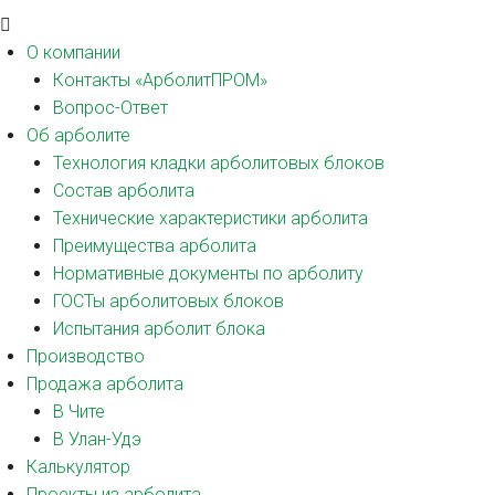
О компании
Контакты «АрболитПРОМ»
Вопрос-Ответ
Об арболите
Технология кладки арболитовых блоков
Состав арболита
Технические характеристики арболита
Преимущества арболита
Нормативные документы по арболиту
ГОСТы арболитовых блоков
Испытания арболит блока
Производство
Продажа арболита
В Чите
В Улан-Удэ
Калькулятор
Проекты из арболита