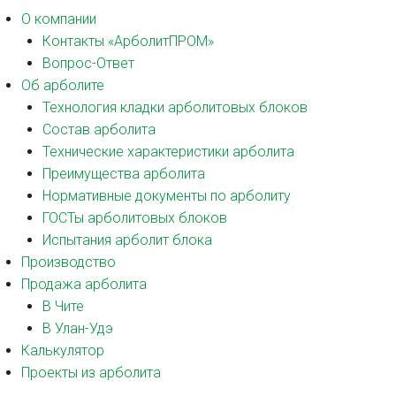
О компании
Контакты «АрболитПРОМ»
Вопрос-Ответ
Об арболите
Технология кладки арболитовых блоков
Состав арболита
Технические характеристики арболита
Преимущества арболита
Нормативные документы по арболиту
ГОСТы арболитовых блоков
Испытания арболит блока
Производство
Продажа арболита
В Чите
В Улан-Удэ
Калькулятор
Проекты из арболита