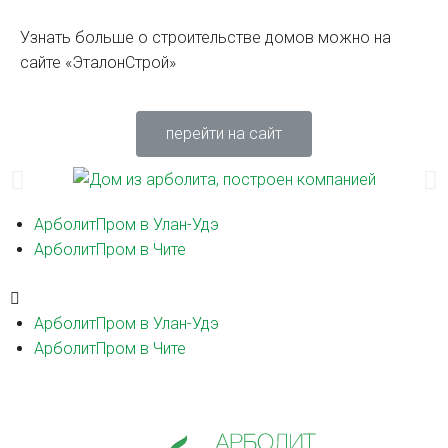
Узнать больше о строительстве домов можно на
сайте «ЭталонСтрой»
перейти на сайт
АрболитПром в Улан-Удэ
АрболитПром в Чите
АрболитПром в Улан-Удэ
АрболитПром в Чите